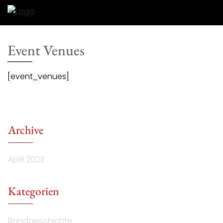
Skip
to
content
Event Venues
[event_venues]
Archive
April 2023
Kategorien
Bandgeschichte